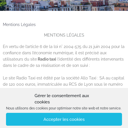
Mentions Légales
MENTIONS LÉGALES
En vertu de l’article 6 de la loi n° 2004-575 du 21 juin 2004 pour la
confiance dans l’économie numérique, il est précisé aux
utilisateurs du site
Radio taxi
l’identité des différents intervenants
dans le cadre de sa réalisation et de son suivi :
Le site Radio Taxi est édité par la société Allo Taxi : SA au capital
de 120 000 euros, immatriculée au RCS de Lyon sous le numéro
312 056 625 et dont le siège social se situe au 95, rue André
Gérer le consentement aux
Citroën, 69740 Genas.
cookies
Nous utilisons des cookies pour optimiser notre site web et notre service.
Le directeur de la publication est Mr DUVILLARD Roger Frédéric.
Accepter les cookies
Le site a été conçu et développé par
Webcom Designer
, 45, rue