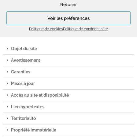
Rochon 69270 COUZON AU MONT D’OR. Le stockage pour la
Refuser
mise à disposition du site au public est assuré par Société
OVH
.
Voir les préférences
Pour tout renseignement sur le site, veuillez nous contacter par
le formulaire de contact de la page
Contact
du présent site.
Politique de cookies
Politique de confidentialité
Objet du site
Avertissement
Garanties
Mises à jour
Accès au site et disponibilité
Lien hypertextes
Territorialité
Propriété immatérielle